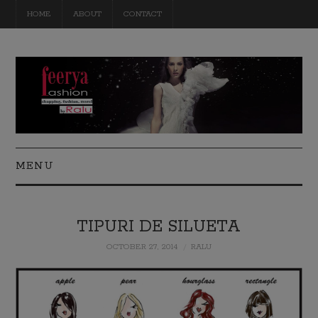
HOME
ABOUT
CONTACT
MENU
FASHION
TIPURI DE SILUETA
BEAUTY
OCTOBER 27, 2014
RALU
TRAVEL
DIY