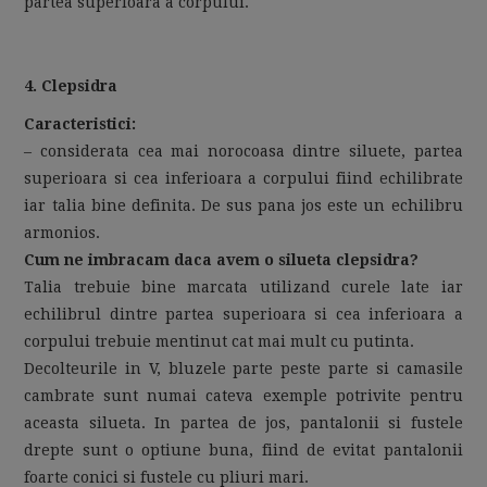
partea superioara a corpului.
4. Clepsidra
Caracteristici:
– considerata cea mai norocoasa dintre siluete, partea
superioara si cea inferioara a corpului fiind echilibrate
iar talia bine definita. De sus pana jos este un echilibru
armonios.
Cum ne imbracam daca avem o silueta clepsidra?
Talia trebuie bine marcata utilizand curele late iar
echilibrul dintre partea superioara si cea inferioara a
corpului trebuie mentinut cat mai mult cu putinta.
Decolteurile in V, bluzele parte peste parte si camasile
cambrate sunt numai cateva exemple potrivite pentru
aceasta silueta. In partea de jos, pantalonii si fustele
drepte sunt o optiune buna, fiind de evitat pantalonii
foarte conici si fustele cu pliuri mari.