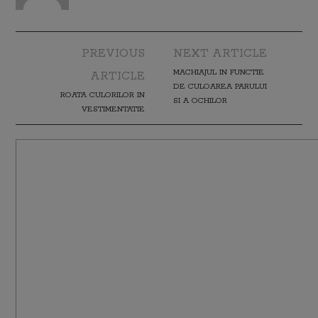
PREVIOUS
NEXT ARTICLE
Post navigation
MACHIAJUL IN FUNCTIE
ARTICLE
DE CULOAREA PARULUI
ROATA CULORILOR IN
SI A OCHILOR
VESTIMENTATIE