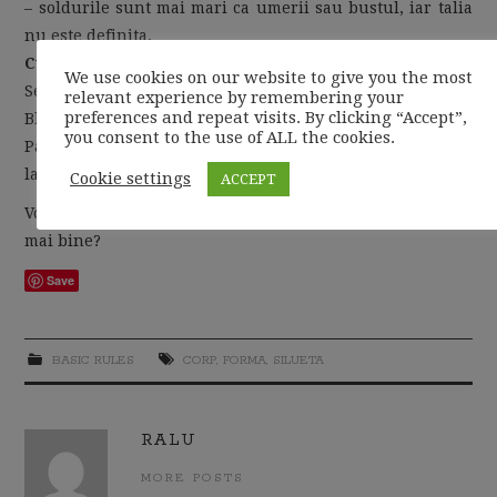
– soldurile sunt mai mari ca umerii sau bustul, iar talia
nu este definita.
Cum ne imbracam daca avem o silueta diamant?
We use cookies on our website to give you the most
Se recomanda bluze si rochii purtate cu centuri in talie.
relevant experience by remembering your
preferences and repeat visits. By clicking “Accept”,
Bluze cu maneci fluture sau umeri bufanti.
you consent to the use of ALL the cookies.
Pantalonii drepti, inchisi la culoare si fustele drepte de
la sold in jos, imbraca frumos silueta diamant.
Cookie settings
ACCEPT
Voi ce silueta aveti si ce trucuri folositi pentru a arata
mai bine?
Save
BASIC RULES
CORP
,
FORMA
,
SILUETA
RALU
MORE POSTS