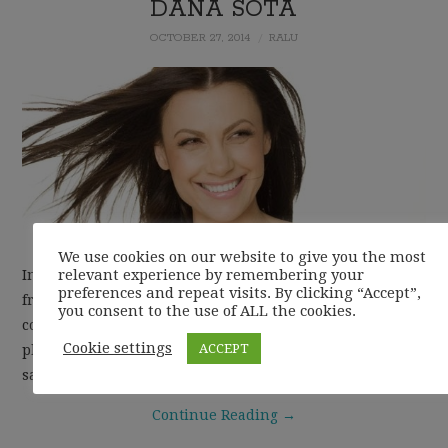
DANA SOTA
OCTOBER 27, 2014
RALU
We use cookies on our website to give you the most
relevant experience by remembering your
In acest weekend am avut placerea sa particip la lectia de
preferences and repeat visits. By clicking “Accept”,
frumusete, oferita de Dana Sota, consilier in domeniul
you consent to the use of ALL the cookies.
cosmetic. A fost ocazia mea de a o asculta cu mare
Cookie settings
ACCEPT
placere pe aceasta doamna care ne sfatuieste pe toate
sa…
Continue Reading
→