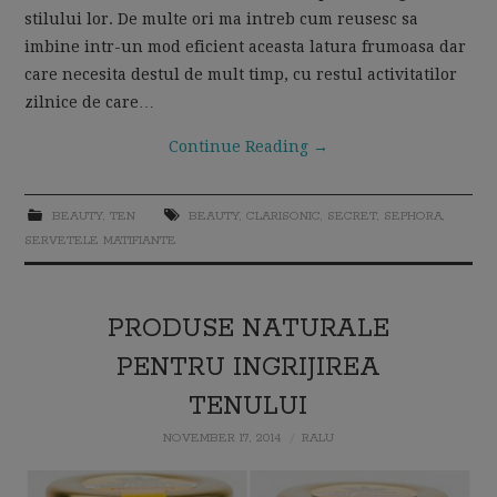
stilului lor. De multe ori ma intreb cum reusesc sa
imbine intr-un mod eficient aceasta latura frumoasa dar
care necesita destul de mult timp, cu restul activitatilor
zilnice de care…
Continue Reading
→
BEAUTY
,
TEN
BEAUTY
,
CLARISONIC
,
SECRET
,
SEPHORA
,
SERVETELE MATIFIANTE
PRODUSE NATURALE
PENTRU INGRIJIREA
TENULUI
NOVEMBER 17, 2014
RALU