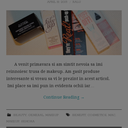
APRIL 19, 2015
RALU
MOM LIFE
A venit primavara si am simtit nevoia sa imi
reinnoiesc trusa de makeup. Am gasit produse
interesante si vreau sa vi le prezint in acest articol.
Imi place sa imi pun in evidenta ochii iar…
Continue Reading
→
BEAUTY
,
GENERAL
,
MAKEUP
BENEFIT
,
COSMETICS
,
MAC
,
MAKEUP
,
SEHORA