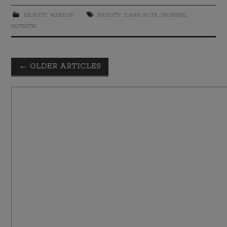
BEAUTY
,
MAKEUP
BEAUTY
,
DANA SOTA
,
INGRIJIRE
,
NUTRITIE
←
OLDER ARTICLES
Post navigation