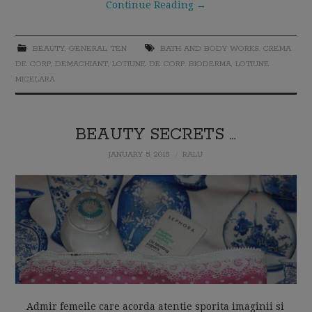
Continue Reading
→
BEAUTY
,
GENERAL
,
TEN
BATH AND BODY WORKS
,
CREMA
DE CORP
,
DEMACHIANT
,
LOTIUNE DE CORP. BIODERMA
,
LOTIUNE
MICELARA
BEAUTY SECRETS …
JANUARY 5, 2015
RALU
Admir femeile care acorda atentie sporita imaginii si