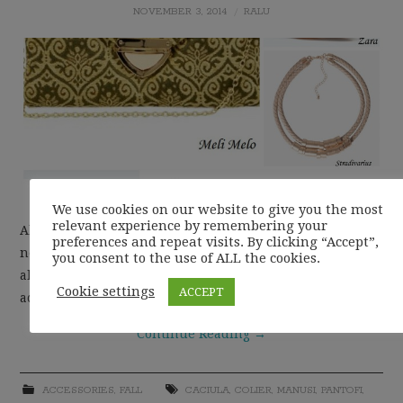
NOVEMBER 3, 2014
RALU
Cred ca moda se inspira din fiecare anotimp.
We use cookies on our website to give you the most
relevant experience by remembering your
Alegerile mele pentru aceasta toamna sunt in culori
preferences and repeat visits. By clicking “Accept”,
neutre, stilul fiind minimalist. Tonurile regasite in
you consent to the use of ALL the cookies.
alegerile mele sunt crem/bej, navy, negru si gri. Aceste
Cookie settings
ACCEPT
accesorii imi decoreaza…
Continue Reading
→
ACCESSORIES
,
FALL
CACIULA
,
COLIER
,
MANUSI
,
PANTOFI
,