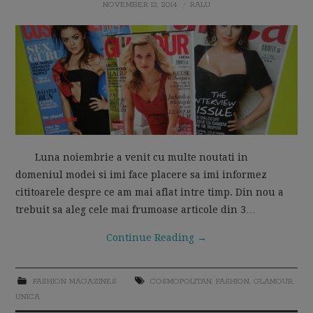
NOVEMBER 12, 2014
RALU
MOM LIFE
Luna noiembrie a venit cu multe noutati in
domeniul modei si imi face placere sa imi informez
cititoarele despre ce am mai aflat intre timp. Din nou a
trebuit sa aleg cele mai frumoase articole din 3…
Continue Reading
→
FASHION MAGAZINES
COSMOPOLITAN
,
FASHION
,
GLAMOUR
,
UNICA