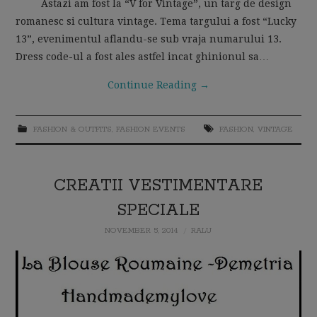
Astazi am fost la “V for Vintage”, un targ de design
romanesc si cultura vintage. Tema targului a fost “Lucky
13”, evenimentul aflandu-se sub vraja numarului 13.
Dress code-ul a fost ales astfel incat ghinionul sa…
Continue Reading
→
FASHION & OUTFITS
,
FASHION EVENTS
FASHION
,
VINTAGE
CREATII VESTIMENTARE
SPECIALE
NOVEMBER 5, 2014
RALU