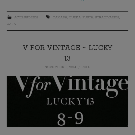
ACCESSORIES
CAMASA
,
CUREA
,
FUSTA
,
STRADIVARIUS
,
ZARA
V FOR VINTAGE ~ LUCKY
13
NOVEMBER 8, 2014
RALU