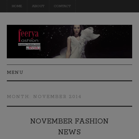
HOME
ABOUT
CONTACT
MENU
FASHION
MONTH:
NOVEMBER 2014
BEAUTY
TRAVEL
NOVEMBER FASHION
NEWS
DIY