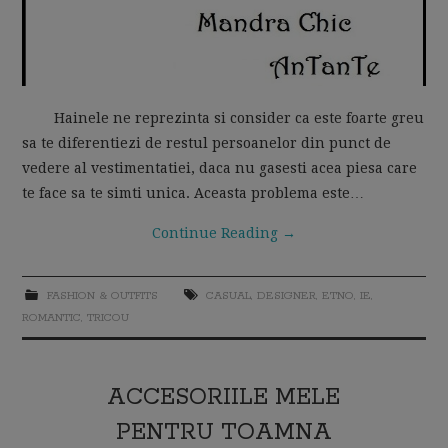
Hainele ne reprezinta si consider ca este foarte greu
sa te diferentiezi de restul persoanelor din punct de
vedere al vestimentatiei, daca nu gasesti acea piesa care
te face sa te simti unica. Aceasta problema este…
Continue Reading
→
FASHION & OUTFITS
CASUAL
,
DESIGNER
,
ETNO
,
IE
,
ROMANTIC
,
TRICOU
ACCESORIILE MELE
PENTRU TOAMNA