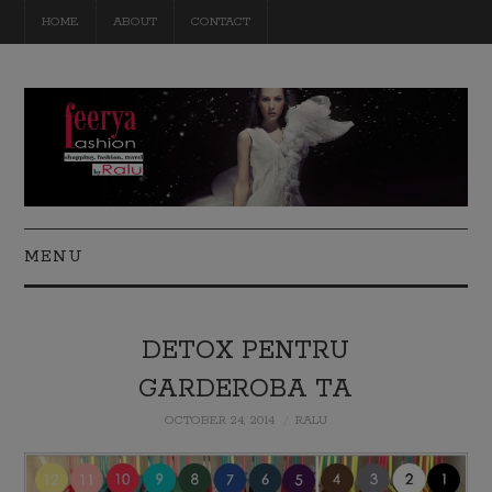
HOME
ABOUT
CONTACT
MENU
FASHION
DETOX PENTRU
BEAUTY
GARDEROBA TA
TRAVEL
OCTOBER 24, 2014
RALU
DIY