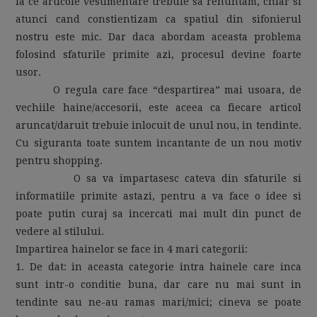
la ce articole vestimentare trebuie sa renuntam, chiar si
atunci cand constientizam ca spatiul din sifonierul
nostru este mic. Dar daca abordam aceasta problema
folosind sfaturile primite azi, procesul devine foarte
usor.
O regula care face “despartirea” mai usoara, de
vechiile haine/accesorii, este aceea ca fiecare articol
aruncat/daruit trebuie inlocuit de unul nou, in tendinte.
Cu siguranta toate suntem incantante de un nou motiv
pentru shopping.
O sa va impartasesc cateva din sfaturile si
informatiile primite astazi, pentru a va face o idee si
poate putin curaj sa incercati mai mult din punct de
vedere al stilului.
Impartirea hainelor se face in 4 mari categorii:
1. De dat: in aceasta categorie intra hainele care inca
sunt intr-o conditie buna, dar care nu mai sunt in
tendinte sau ne-au ramas mari/mici; cineva se poate