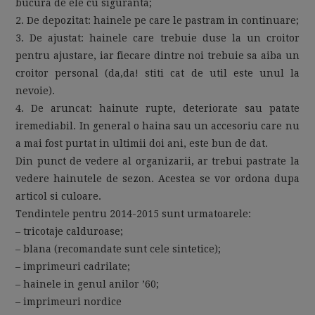
bucura de ele cu siguranta;
2. De depozitat: hainele pe care le pastram in continuare;
3. De ajustat: hainele care trebuie duse la un croitor
pentru ajustare, iar fiecare dintre noi trebuie sa aiba un
croitor personal (da,da! stiti cat de util este unul la
nevoie).
4. De aruncat: hainute rupte, deteriorate sau patate
iremediabil. In general o haina sau un accesoriu care nu
a mai fost purtat in ultimii doi ani, este bun de dat.
Din punct de vedere al organizarii, ar trebui pastrate la
vedere hainutele de sezon. Acestea se vor ordona dupa
articol si culoare.
Tendintele pentru 2014-2015 sunt urmatoarele:
– tricotaje calduroase;
– blana (recomandate sunt cele sintetice);
– imprimeuri cadrilate;
– hainele in genul anilor ’60;
– imprimeuri nordice