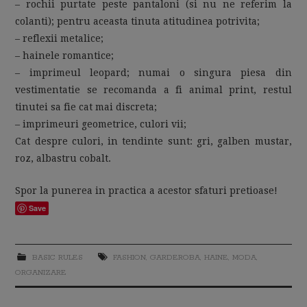
– rochii purtate peste pantaloni (si nu ne referim la
colanti); pentru aceasta tinuta atitudinea potrivita;
– reflexii metalice;
– hainele romantice;
– imprimeul leopard; numai o singura piesa din
vestimentatie se recomanda a fi animal print, restul
tinutei sa fie cat mai discreta;
– imprimeuri geometrice, culori vii;
Cat despre culori, in tendinte sunt: gri, galben mustar,
roz, albastru cobalt.
Spor la punerea in practica a acestor sfaturi pretioase!
Save
BASIC RULES
FASHION
,
GARDEROBA
,
HAINE
,
MODA
,
ORGANIZARE