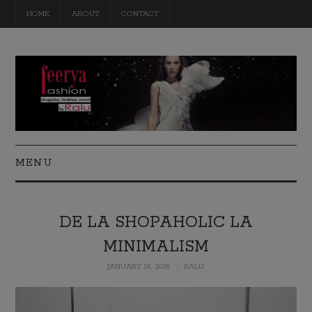
HOME
ABOUT
CONTACT
MENU
FASHION
DE LA SHOPAHOLIC LA
BEAUTY
MINIMALISM
TRAVEL
JANUARY 18, 2019
RALU
DIY