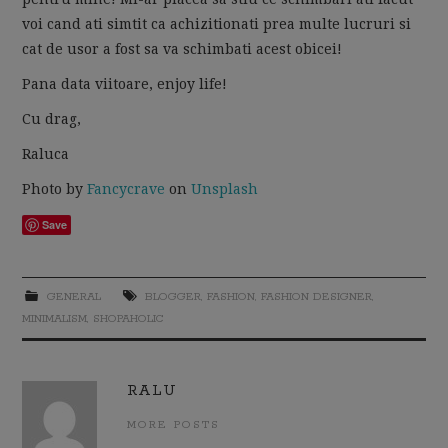
voi cand ati simtit ca achizitionati prea multe lucruri si
cat de usor a fost sa va schimbati acest obicei!
Pana data viitoare, enjoy life!
Cu drag,
Raluca
Photo by
Fancycrave
on
Unsplash
Save
GENERAL
BLOGGER
,
FASHION
,
FASHION DESIGNER
,
MINIMALISM
,
SHOPAHOLIC
RALU
MORE POSTS