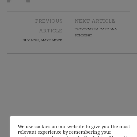
PREVIOUS
NEXT ARTICLE
Post navigation
PROVOCAREA CARE M-A
ARTICLE
SCHIMBAT
BUY LESS, MAKE MORE
We use cookies on our website to give you the most
relevant experience by remembering your