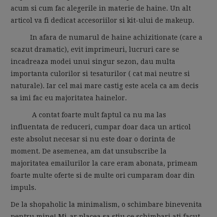
acum si cum fac alegerile in materie de haine. Un alt
articol va fi dedicat accesoriilor si kit-ului de makeup.
In afara de numarul de haine achizitionate (care a
scazut dramatic), evit imprimeuri, lucruri care se
incadreaza modei unui singur sezon, dau multa
importanta culorilor si tesaturilor ( cat mai neutre si
naturale). Iar cel mai mare castig este acela ca am decis
sa imi fac eu majoritatea hainelor.
A contat foarte mult faptul ca nu ma las
influentata de reduceri, cumpar doar daca un articol
este absolut necesar si nu este doar o dorinta de
moment. De asemenea, am dat unsubscribe la
majoritatea emailurilor la care eram abonata, primeam
foarte multe oferte si de multe ori cumparam doar din
impuls.
De la shopaholic la minimalism, o schimbare binevenita
pentru mine! Mi-ar placea sa stiu ce schimbari ati facut